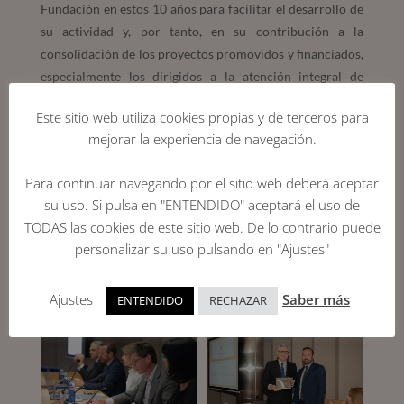
Fundación en estos 10 años para facilitar el desarrollo de
su actividad y, por tanto, en su contribución a la
consolidación de los proyectos promovidos y financiados,
especialmente los dirigidos a la atención integral de
estudiantes con altas capacidades intelectuales.
Este sitio web utiliza cookies propias y de terceros para
Compartimos con Pérez-Llorca Abogados principios
mejorar la experiencia de navegación.
como la igualdad de oportunidades, y ámbitos de
actividad, como la promoción de una educación de
Para continuar navegando por el sitio web deberá aceptar
calidad e inclusiva y el fomento de la vocación científica.
su uso. Si pulsa en "ENTENDIDO" aceptará el uso de
TODAS las cookies de este sitio web. De lo contrario puede
Recogió el premio
Pedro Pérez-Llorca
, Socio Director de
personalizar su uso pulsando en "Ajustes"
Pérez-Llorca Abogados.
Ajustes
Saber más
ENTENDIDO
RECHAZAR